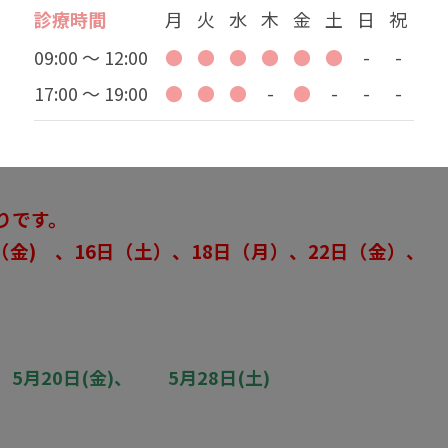
し当日接種のご案内（その3）です。
診療時間
月
火
水
木
金
土
日
祝
09:00 ～ 12:00
●
●
●
●
●
●
-
-
ても接種券と保険証（身分証明書）を持参いただければ
17:00 ～ 19:00
●
●
●
-
●
-
-
-
時間内でもOK
です。）
もお受けします。
りです。
金) 、16日（土）、18日（月）、22日（金）、
。
、 5月20日(金)、 5月28日(土)
。