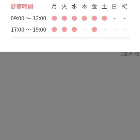
診療時間
月
火
水
木
金
土
日
祝
09:00 ～ 12:00
●
●
●
●
●
●
-
-
きます。
いますようお願い申し上げます。
17:00 ～ 19:00
●
●
●
-
●
-
-
-
投稿者:
磯