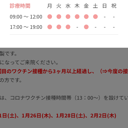
可能になりました。
診療時間
月
火
水
木
金
土
日
祝
09:00 ～ 12:00
●
●
●
●
●
●
-
-
知らせです。
17:00 ～ 19:00
●
●
●
-
●
-
-
-
で受付けます）であれば
ご予約無しでも当日接種が可能
製です。
になってご来院ください。
回目のワクチン接種から3ヶ月以上経過し、（⇒今度の接
の方です。
は、コロナワクチン接種時間帯（13：00～）を設けて
(土)、1月26日(木)、1月28日(土)、2月2日(木)