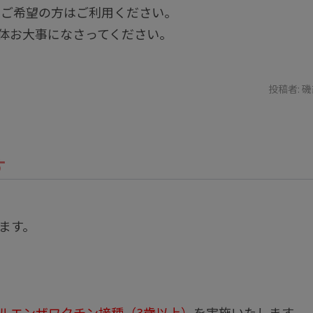
約ご希望の方はご利用ください。
体お大事になさってください。
投稿者:
磯
す
ます。
ルエンザワクチン接種（3歳以上）
を実施いたします。