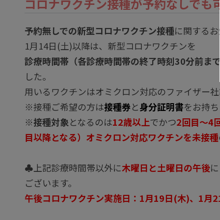
コロナワクチン接種が予約なしでも
予約無しでの新型コロナワクチン接種
に関するお
1月14日(土)以降は、新型コロナワクチンを
診療時間帯（各診療時間帯の終了時刻30分前ま
した。
用いるワクチンはオミクロン対応のファイザー社
※接種ご希望の方は
接種券
と
身分証明書
をお持ち
※
接種対象
となるのは
12歳以上
でかつ
2回目～4
目以降となる）オミクロン対応ワクチンを未接種
♣上記診療時間帯以外に
木曜日と土曜日の午後
に
ございます。
午後コロナワクチン実施日：1月19日(木)、1月21日