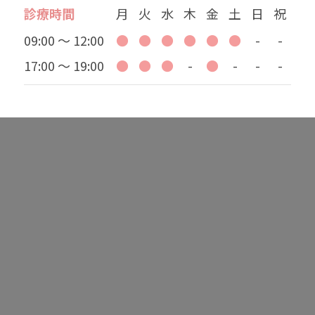
診療時間
月
火
水
木
金
土
日
祝
09:00 ～ 12:00
●
●
●
●
●
●
-
-
17:00 ～ 19:00
●
●
●
-
●
-
-
-
投稿者: