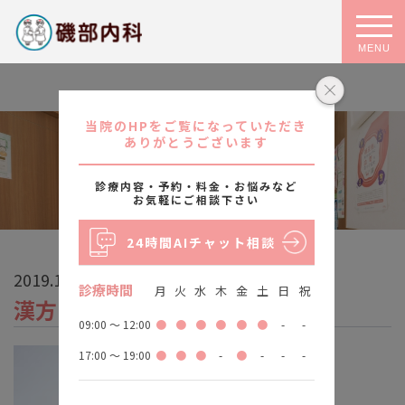
MENU
当院のHPをご覧になっていただき
ありがとうございます
アーカイブ
診療内容・予約・料金・お悩みなど
お気軽にご相談下さい
24時間AIチャット相談
2019.12.24更新
診療時間
月
火
水
木
金
土
日
祝
漢方内科について
09:00 ～ 12:00
●
●
●
●
●
●
-
-
17:00 ～ 19:00
●
●
●
-
●
-
-
-