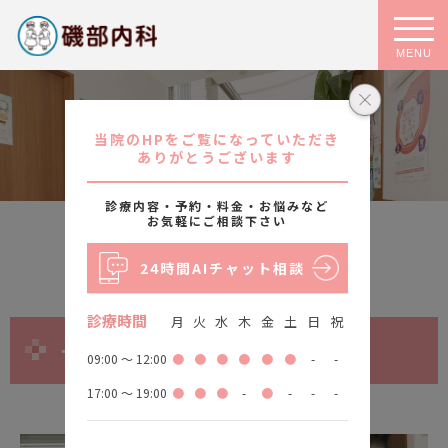
MENU
診療案内
当院のHPをご覧になっていただき
ありがとうございます
診療内容・予約・料金・お悩みなど
お気軽にご相談下さい
24時間AIチャット相談
診療時間
月
火
水
木
金
土
日
祝
一般内科について
09:00 ～ 12:00
●
●
●
●
●
●
-
-
17:00 ～ 19:00
●
●
●
-
●
-
-
-